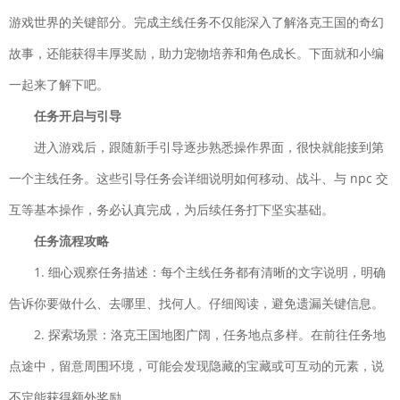
飞行射击| 924.9M
游戏世界的关键部分。完成主线任务不仅能深入了解洛克王国的奇幻
城池攻坚战
下载
故事，还能获得丰厚奖励，助力宠物培养和角色成长。下面就和小编
策略塔防| 976M
元气骑士
一起来了解下吧。
下载
2022破解版全无限下载
任务开启与引导
动作格斗| 252.0M
进入游戏后，跟随新手引导逐步熟悉操作界面，很快就能接到第
奥特曼传奇英雄国际版
下载
一个主线任务。这些引导任务会详细说明如何移动、战斗、与 npc 交
动作格斗| 750.4M
互等基本操作，务必认真完成，为后续任务打下坚实基础。
幸福小农场赚钱版
下载
任务流程攻略
益智休闲| 22MB
1. 细心观察任务描述：每个主线任务都有清晰的文字说明，明确
剑凌苍穹破解版无限元
下载
宝
告诉你要做什么、去哪里、找何人。仔细阅读，避免遗漏关键信息。
动作闯关| 112.2MB
2. 探索场景：洛克王国地图广阔，任务地点多样。在前往任务地
神游记
点途中，留意周围环境，可能会发现隐藏的宝藏或可互动的元素，说
下载
仙侠网游| 5.8M
不定能获得额外奖励。