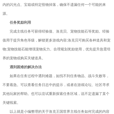
下载
内的闪光点、宝箱或特定怪物掉落，确保不遗漏任何一个可能的来
策略塔防| 215.96MB
赛尔特大陆
源。
下载
国产软件 飞行射击| 1935MB
任务奖励利用
云
完成主线任务可获得经验值、洛克贝、宠物技能石等奖励。经验
下载
上大陆
值用于提升角色等级，解锁更多游戏内容;洛克贝可购买各种道具和宠
角色扮演|
物;宠物技能石能增强宠物实力。合理规划奖励使用，优先提升急需培
165.2M
养的宠物或购买关键道具。
修真江湖
下载
遇到困难的解决办法
仙侠手游| 144.4M
如果在任务过程中遇到难题，如找不到任务物品、战斗失败等，
不要着急。可以查看任务日志中的提示，或者在游戏论坛、社区寻求
其他玩家的帮助。也可以尝试重新探索任务区域，说不定遗漏了某个
关键线索。
以上就是小编整理的关于洛克王国世界主线任务如何完成的内容