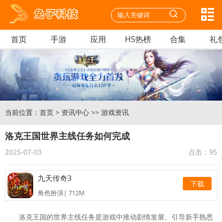
首页
手游
应用
H5热榜
合集
礼
当前位置：
首页
>
资讯中心
>>
游戏资讯
洛克王国世界主线任务如何完成
2025-07-03
点击：
95
九天传奇3
下载
角色扮演| 712M
迷你枪战精英安卓
下载
洛克王国的世界主线任务是游戏中推动剧情发展、引导新手熟悉