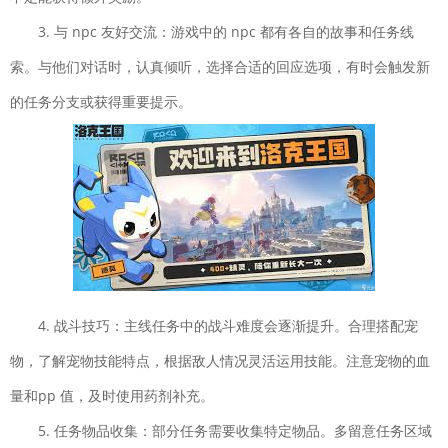
开拓神秘岛安卓版
下载
3. 与 npc 友好交流：游戏中的 npc 都有各自的故事和任务线
冒险解谜| 46.9MB
索。与他们对话时，认真倾听，选择合适的回应选项，有时会触发新
哈利波特魔法觉醒手游
下载
的任务分支或获得重要提示。
卡牌对战| 1.89GB
光度奔跑
下载
休闲益智| 40.47MB
仙
下载
风剑雨录官网
版
角色扮演| 150MB
极限着陆中文版破解版
4. 战斗技巧：主线任务中的战斗难度会逐渐提升。合理搭配宠
下载
角色扮演| 420.2MB
物，了解宠物技能特点，根据敌人情况灵活运用技能。注意宠物的血
飘渺西游手机版
下载
量和pp 值，及时使用药剂补充。
策略塔防| 330MB
5. 任务物品收集：部分任务需要收集特定物品。多留意任务区域
放置军团3D官网版