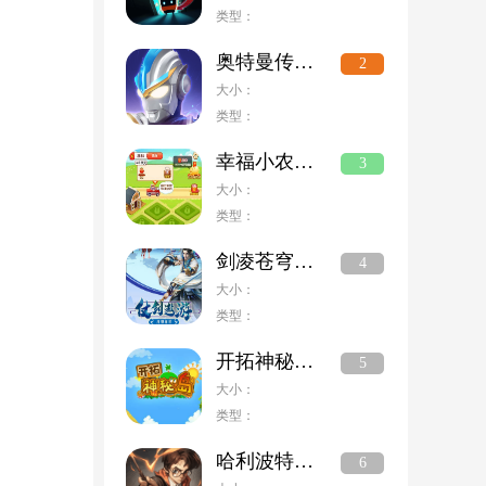
类型：
奥特曼传奇英雄国际版
2
大小：
类型：
幸福小农场赚钱版
3
大小：
类型：
剑凌苍穹破解版无限元宝
4
大小：
类型：
开拓神秘岛安卓版
5
大小：
类型：
哈利波特魔法觉醒手游
6