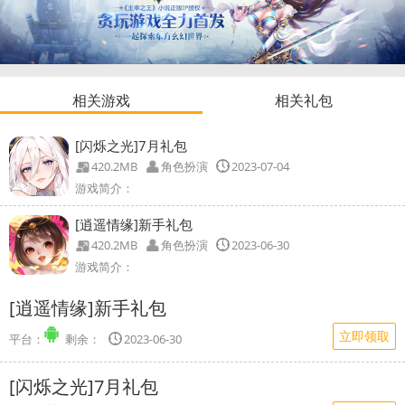
相关游戏
相关礼包
[闪烁之光]7月礼包
420.2MB
角色扮演
2023-07-04
游戏简介：
礼包内容：
[逍遥情缘]新手礼包
钻石*100.探宝券*1.金币*30000
420.2MB
角色扮演
2023-06-30
使用方法：
游戏简介：
左上角头像-系统设置-礼包兑换-输入礼包码兑换-道具发放至背包
礼包内容：
礼包期限：
[逍遥情缘]新手礼包
随机宝石*5.重生丹*10.人物修炼果*10.伙伴修炼果*10.大碗桂花羹*1.大
开始时间：2023-07-01 22:02:27 结束时间：2023-07-31 22:02:29
使用方法：
...
立即领取
平台：
剩余：
2023-06-30
进入游戏-长安城地图-节日使者npc-礼包兑换-输入兑换码进行兑换
礼包期限：
[闪烁之光]7月礼包
开始时间：2023-06-28 09:19:04 结束时间：2024-12-31 09:19:05