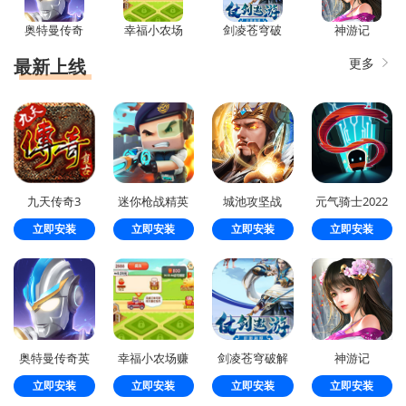
奥特曼传奇
幸福小农场
剑凌苍穹破
神游记
英雄国际版
赚钱版
解版无限元
宝
最新上线
更多
九天传奇3
迷你枪战精英
城池攻坚战
元气骑士2022
安卓
破解版全无限
立即安装
立即安装
立即安装
立即安装
下载
奥特曼传奇英
幸福小农场赚
剑凌苍穹破解
神游记
雄国际版
钱版
版无限元宝
立即安装
立即安装
立即安装
立即安装