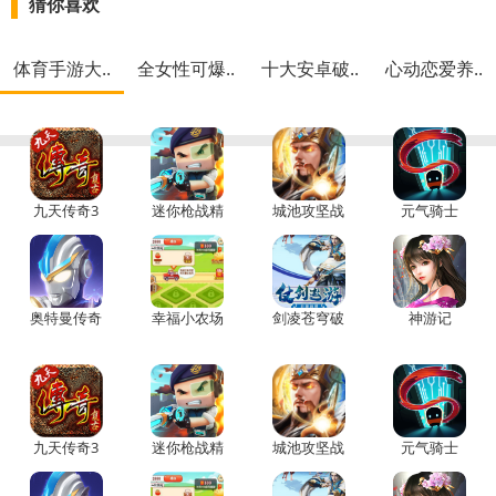
猜你喜欢
体育手游大..
全女性可爆..
十大安卓破..
心动恋爱养..
九天传奇3
迷你枪战精
城池攻坚战
元气骑士
英安卓
2022破解版
全无限下载
奥特曼传奇
幸福小农场
剑凌苍穹破
神游记
英雄国际版
赚钱版
解版无限元
宝
九天传奇3
迷你枪战精
城池攻坚战
元气骑士
英安卓
2022破解版
全无限下载