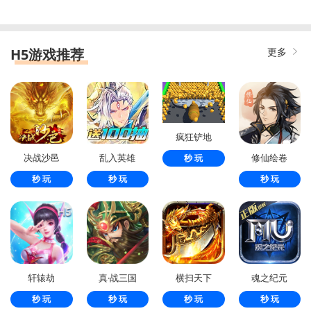
H5游戏推荐
更多
疯狂铲地
决战沙邑
乱入英雄
修仙绘卷
秒 玩
秒 玩
秒 玩
秒 玩
轩辕劫
真·战三国
横扫天下
魂之纪元
秒 玩
秒 玩
秒 玩
秒 玩