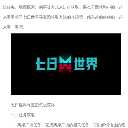
飞行射击| 924.9M
过任务、地图探索、购买等方式来进行获取，那么下面就和小编一起
城池攻坚战
下载
来看看关于七日世界寻宝图获取方法的介绍吧，感兴趣的伙伴们一起
策略塔防| 976M
元气骑士
来看一看吧。
下载
2022破解版全无限下载
动作格斗| 252.0M
奥特曼传奇英雄国际版
下载
动作格斗| 750.4M
幸福小农场赚钱版
下载
益智休闲| 22MB
剑凌苍穹破解版无限元
下载
宝
七日世界寻宝图怎么获得
动作闯关| 112.2MB
神游记
一、任务获取
下载
仙侠网游| 5.8M
1、离岸广场任务：完成离岸广场的相关任务，可以解锁信徒的藏