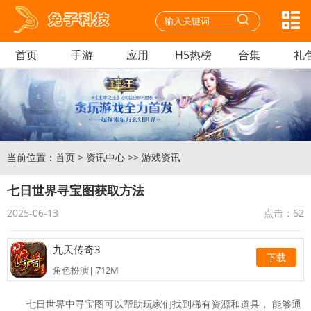
首页
手游
应用
H5热榜
合集
礼
当前位置：
首页
>
资讯中心
>>
游戏资讯
七日世界寻宝图获取方法
2025-06-13
点击：
62
九天传奇3
下载
角色扮演| 712M
迷你枪战精英安卓
下载
七日世界中寻宝图可以帮助玩家们找到稀有资源和道具， 能够通