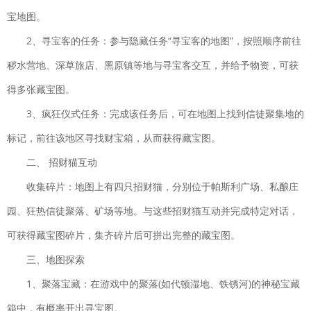
开拓神秘岛安卓版
下载
宝地图。
冒险解谜| 46.9MB
2、寻宝客的任务：参与隐藏任务“寻宝客的地图”，按照顺序前往
哈利波特魔法觉醒手游
下载
秽水营地、深草旅店、黑原镇等地与寻宝客交互，并给予物资，可获
卡牌对战| 1.89GB
得多张藏宝图。
光度奔跑
下载
3、疯狂仪式任务：完成该任务后，可在地图上找到信徒聚集地的
休闲益智| 40.47MB
仙
标记，前往该地区寻找财宝箱，从而获得藏宝图。
下载
风剑雨录官网
二、 招财猫互动
版
收集碎片：地图上有四只招财猫，分别位于帕斯利广场、私酿庄
角色扮演| 150MB
园、狂热信徒聚落、矿场等地。与这些招财猫互动并完成特定对话，
极限着陆中文版破解版
下载
可获得藏宝图碎片，集齐碎片后可拼出完整的藏宝图。
角色扮演| 420.2MB
三、地图探索
飘渺西游手机版
下载
策略塔防| 330MB
1、聚落宝藏：在游戏中的聚落(如代顿湿地、铁锈河)的神秘宝藏
放置军团3D官网版
箱中，有概率开出寻宝图。