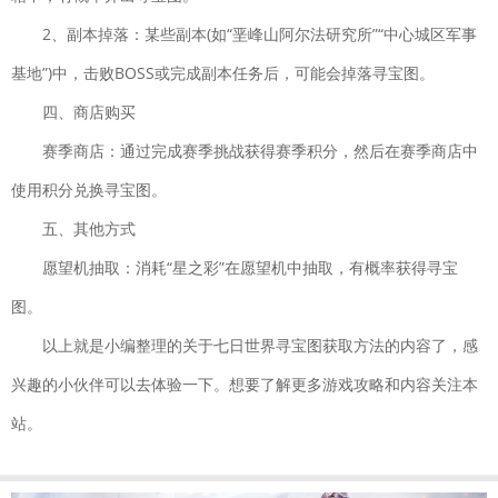
下载
策略塔防| 215.96MB
2、副本掉落：某些副本(如“垩峰山阿尔法研究所”“中心城区军事
赛尔特大陆
下载
基地”)中，击败BOSS或完成副本任务后，可能会掉落寻宝图。
国产软件 飞行射击| 1935MB
四、商店购买
云
下载
赛季商店：通过完成赛季挑战获得赛季积分，然后在赛季商店中
上大陆
使用积分兑换寻宝图。
角色扮演|
165.2M
五、其他方式
修真江湖
愿望机抽取：消耗“星之彩”在愿望机中抽取，有概率获得寻宝
下载
仙侠手游| 144.4M
图。
以上就是小编整理的关于七日世界寻宝图获取方法的内容了，感
兴趣的小伙伴可以去体验一下。想要了解更多游戏攻略和内容关注本
站。