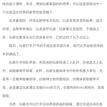
开拓神秘岛安卓版
殊的战斗属性，并且，增加玩家家园的利用率，可以说是游戏当中一
下载
冒险解谜| 46.9MB
个比较适合培养的家养型收容物了。
哈利波特魔法觉醒手游
下载
在异象期间，环境会附带有月狂症，以及世界异变的效果，战斗
卡牌对战| 1.89GB
环境，会附带有相位，以及虚空位面，玩家要注意提防。于挑战之
光度奔跑
下载
前，玩家也要保证自己的装备评分，已经达到了九千点以上。
休闲益智| 40.47MB
随后，玩家打开37号的不稳定收容器任务，就可以开始收容井副
仙
下载
风剑雨录官网
本的挑战了。
版
玩家打开组队界面，和其他的玩家组成三人队列，亦或是五人队
角色扮演| 150MB
列，就能够展开探索，此时，玩家击败副本当中的所有敌方单位，也
极限着陆中文版破解版
下载
是有一定概率能够获得，白银绅士制作图纸的，但整体获取概率不
角色扮演| 420.2MB
高，还是建议玩家通过击败boss的方式，在最终的boss房间内，直接
飘渺西游手机版
下载
获取。
策略塔防| 330MB
当然，玩家也可以打开活动界面的福利面板，通过完成活动任务
放置军团3D官网版