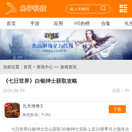
首页
手游
应用
H5热榜
合集
礼
当前位置：
首页
>
资讯中心
>>
游戏资讯
《七日世界》白银绅士获取攻略
2025-06-05
点击：
70
九天传奇3
下载
角色扮演| 712M
迷你枪战精英安卓
下载
七日世界白银绅士怎么获取?白银绅士实际上是S0赛季月之预兆当