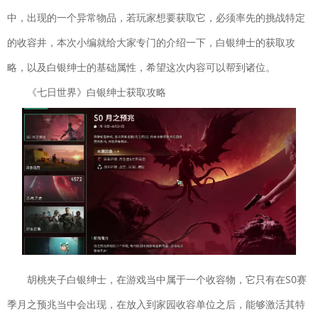
飞行射击| 924.9M
中，出现的一个异常物品，若玩家想要获取它，必须率先的挑战特定
城池攻坚战
下载
的收容井，本次小编就给大家专门的介绍一下，白银绅士的获取攻
策略塔防| 976M
元气骑士
略，以及白银绅士的基础属性，希望这次内容可以帮到诸位。
下载
2022破解版全无限下载
《七日世界》白银绅士获取攻略
动作格斗| 252.0M
奥特曼传奇英雄国际版
下载
动作格斗| 750.4M
幸福小农场赚钱版
下载
益智休闲| 22MB
剑凌苍穹破解版无限元
下载
宝
动作闯关| 112.2MB
胡桃夹子白银绅士，在游戏当中属于一个收容物，它只有在S0赛
神游记
下载
季月之预兆当中会出现，在放入到家园收容单位之后，能够激活其特
仙侠网游| 5.8M