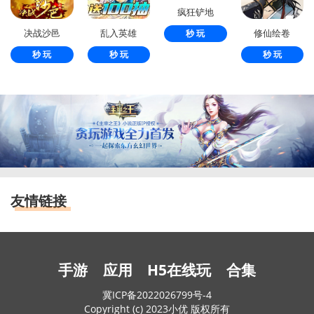
疯狂铲地
决战沙邑
乱入英雄
修仙绘卷
秒 玩
秒 玩
秒 玩
秒 玩
友情链接
手游
应用
H5在线玩
合集
冀ICP备2022026799号-4
Copyright (c) 2023小优 版权所有