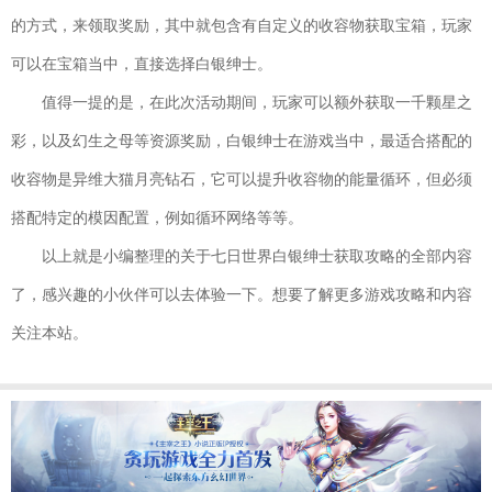
下载
策略塔防| 215.96MB
的方式，来领取奖励，其中就包含有自定义的收容物获取宝箱，玩家
赛尔特大陆
可以在宝箱当中，直接选择白银绅士。
下载
国产软件 飞行射击| 1935MB
值得一提的是，在此次活动期间，玩家可以额外获取一千颗星之
云
下载
彩，以及幻生之母等资源奖励，白银绅士在游戏当中，最适合搭配的
上大陆
收容物是异维大猫月亮钻石，它可以提升收容物的能量循环，但必须
角色扮演|
搭配特定的模因配置，例如循环网络等等。
165.2M
以上就是小编整理的关于七日世界白银绅士获取攻略的全部内容
修真江湖
下载
仙侠手游| 144.4M
了，感兴趣的小伙伴可以去体验一下。想要了解更多游戏攻略和内容
关注本站。