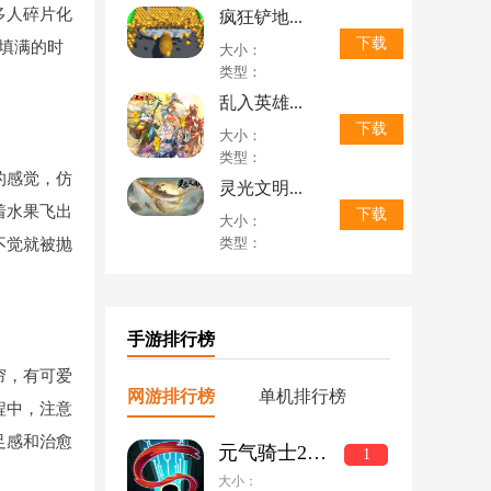
多人碎片化
疯狂铲地...
下载
填满的时
大小：
类型：
乱入英雄...
下载
大小：
类型：
的感觉，仿
灵光文明...
着水果飞出
下载
大小：
类型：
不觉就被抛
手游排行榜
帘，有可爱
网游排行榜
单机排行榜
程中，注意
足感和治愈
元气骑士2022破解版全无限下载
1
大小：