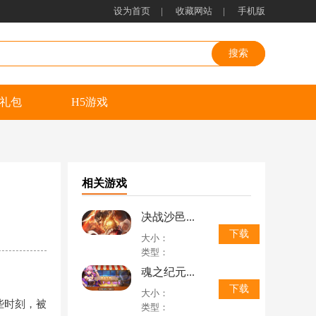
设为首页
|
收藏网站
|
手机版
礼包
H5游戏
相关游戏
决战沙邑...
下载
大小：
类型：
魂之纪元...
下载
大小：
些时刻，被
类型：