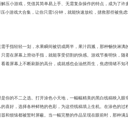
而解压小游戏，凭借其简单易上手、无需复杂操作的特点，成为了许
解压小游戏大合集，让你只需5分钟，就能快速放松，拯救那些被焦虑
只需手指轻轻一划，水果瞬间被切成两半，果汁四溅，那种畅快淋漓
，只需在屏幕上滑动手指，就能享受切割的快感。游戏节奏明快，随
，看着屏幕上不断刷新的高分，成就感也会油然而生，焦虑情绪不知
对是你的不二之选。打开涂色小天地，一幅幅精美的黑白线稿映入眼
己的喜好，选择各种鲜艳的色彩，为这些线稿填上生机。在涂色的过
喧嚣和烦恼都被暂时屏蔽。当一幅完整的作品呈现在眼前时，那种满