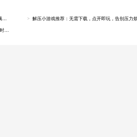
解压小游戏排行榜：这10款治愈系游戏，让你瞬间满血复活!
解压小游戏推荐：无需下载，点开即玩，告别压力烦
解压小游戏大合集：5分钟快速放松，拯救你的焦虑时刻!