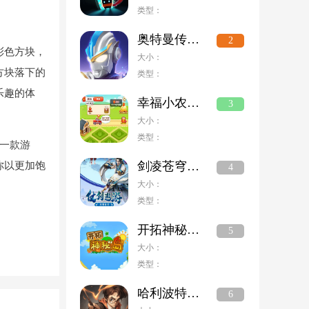
类型：
奥特曼传奇英雄国际版
2
彩色方块，
大小：
方块落下的
类型：
乐趣的体
幸福小农场赚钱版
3
大小：
类型：
一款游
剑凌苍穹破解版无限元宝
你以更加饱
4
大小：
类型：
开拓神秘岛安卓版
5
大小：
类型：
哈利波特魔法觉醒手游
6