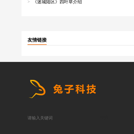
《迷城陆区》四叶草介绍
友情链接