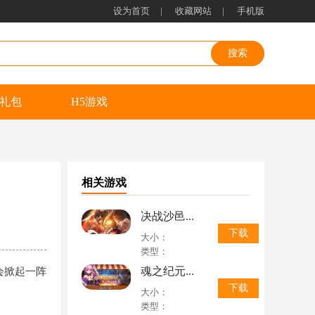
设为首页
|
收藏网站
|
手机版
礼包
H5游戏
相关游戏
决战沙邑...
下载
大小：
类型：
魂之纪元...
会掀起一阵
下载
大小：
类型：