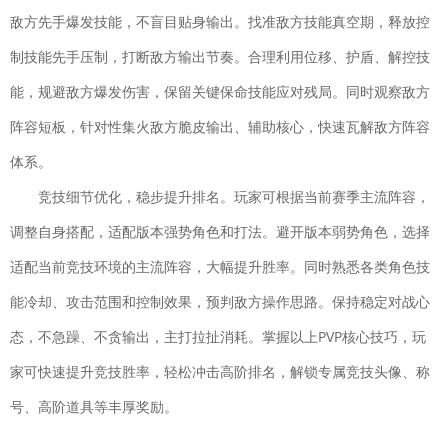
仙侠网游| 5.8M
敌方先手爆发技能，不盲目贴身输出。找准敌方技能真空期，释放控
开拓神秘岛安卓版
下载
制技能先手压制，打断敌方输出节奏。合理利用位移、护盾、解控技
冒险解谜| 46.9MB
能，规避敌方爆发伤害，保留关键保命技能应对残局。同时观察敌方
哈利波特魔法觉醒手游
下载
阵容短板，针对性集火敌方脆皮输出、辅助核心，快速瓦解敌方阵容
卡牌对战| 1.89GB
光度奔跑
体系。
下载
休闲益智| 40.47MB
竞技细节优化，稳步提升排名。玩家可根据当前赛季主流阵容，
仙
下载
调整自身搭配，适配版本强势角色和打法。避开版本弱势角色，选择
风剑雨录官网
适配当前竞技环境的主流阵容，大幅提升胜率。同时熟悉各类角色技
版
能冷却、攻击范围和控制效果，预判敌方操作思路。保持稳定对战心
角色扮演| 150MB
态，不急躁、不贪输出，主打拉扯消耗。掌握以上PVP核心技巧，玩
极限着陆中文版破解版
下载
角色扮演| 420.2MB
家可快速提升竞技胜率，轻松冲击高阶排名，解锁专属竞技头像、称
飘渺西游手机版
号、高阶道具等丰厚奖励。
下载
策略塔防| 330MB