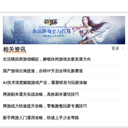
放置军团3D官网版
下载
策略塔防| 215.96MB
赛尔特大陆
下载
国产软件 飞行射击| 1935MB
云
下载
上大陆
相关资讯
更多
角色扮演|
生活模拟类游戏崛起，解锁休闲游戏全新发展方向
165.2M
国产游戏出海提速，自研IP开启全球化新赛道
修真江湖
下载
AI技术深度赋能游戏产业，重塑研发与玩家体验
仙侠手游| 144.4M
网游副本通关实战攻略，高效刷本避坑技巧
网游战力快速提升攻略，零氪微氪玩家专属技巧
新手网游入门通用攻略，快速上手少走弯路