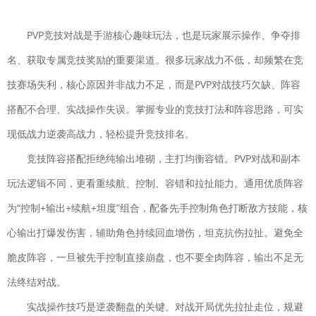
下载
飞行射击| 924.9M
PVP竞技对战是手游核心趣味玩法，也是玩家展示操作、争夺排
城池攻坚战
下载
名、获取专属竞技奖励的重要渠道。很多玩家战力不低，却频繁在竞
策略塔防| 976M
元气骑士
技赛场失利，核心原因并非战力不足，而是PVP对战技巧欠缺、阵容
下载
2022破解版全无限下载
搭配不合理、实战操作失误。掌握专业的竞技打法和阵容思路，可实
动作格斗| 252.0M
现低战力逆袭高战力，轻松提升竞技排名。
奥特曼传奇英雄国际版
下载
竞技阵容搭配拒绝纯输出堆砌，主打均衡容错。PVP对战和副本
动作格斗| 750.4M
玩法逻辑不同，更看重续航、控制、容错和拉扯能力。通用优质阵容
幸福小农场赚钱版
下载
为“控制+输出+续航+坦度”组合，配备先手控制角色打断敌方技能，核
益智休闲| 22MB
心输出打爆发伤害，辅助角色持续回血增伤，坦克抗伤拉扯。避免全
剑凌苍穹破解版无限元
下载
宝
脆皮阵容，一旦被先手控制直接崩盘，也不要全肉阵容，输出不足无
动作闯关| 112.2MB
法终结对战。
神游记
实战操作技巧是逆袭翻盘的关键。对战开局优先拉扯走位，规避
下载