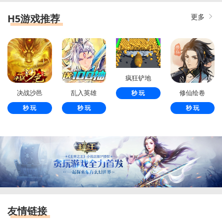
H5游戏推荐
更多
疯狂铲地
决战沙邑
乱入英雄
修仙绘卷
秒 玩
秒 玩
秒 玩
秒 玩
友情链接