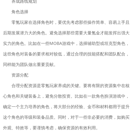
下载
养成路线规划
策略塔防| 215.96MB
角色选择
赛尔特大陆
下载
零氪玩家在选择角色时，要优先考虑那些操作简单、容易上手且
国产软件 飞行射击| 1935MB
后期发展潜力大的角色。避免选择那些需要大量氪金才能发挥出强大
云
下载
上大陆
实力的角色。比如在一些MOBA游戏中，选择辅助型或坦克型角色，
角色扮演|
这些角色对装备的要求相对较低，通过合理的技能搭配和团队配合，
165.2M
同样能为团队做出重要贡献。
修真江湖
下载
资源分配
仙侠手游| 144.4M
合理分配资源是零氪玩家养成的关键。要将有限的资源集中在核
心角色和关键装备上，避免分散投资。比如在一款角色扮演游戏中，
确定一个主力培养的角色，将大部分的经验、金币和材料都用于提升
这个角色的等级和装备品质。同时，对于一些非必要的消费，如购买
外观、特效等，要谨慎考虑，确保资源的有效利用。