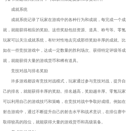
开拓神秘岛安卓版
下载
成就系统
冒险解谜| 46.9MB
成就系统记录了玩家在游戏中的各种行为和成就，每完成一个成
哈利波特魔法觉醒手游
下载
就，就能获得相应的奖励。这些奖励包括资源、道具、称号等。零氪
卡牌对战| 1.89GB
光度奔跑
玩家可以关注成就系统，有针对性地去完成那些奖励丰厚的成就。比
下载
休闲益智| 40.47MB
如在一些竞技游戏中，达成一定数量的胜利场次、获得特定评级等成
仙
下载
就，就能获得大量的游戏货币和稀有道具。
风剑雨录官网
竞技对战与排名奖励
版
许多游戏都设有竞技对战模式，玩家通过参与竞技对战，提升自
角色扮演| 150MB
己的排名，就能获得丰厚的奖励。排名越高，奖励越丰厚。零氪玩家
极限着陆中文版破解版
下载
角色扮演| 420.2MB
可以利用自己的游戏技巧和策略，在竞技对战中争取好成绩。例如在
飘渺西游手机版
射击游戏中，通过不断提升自己的射击水平和战术意识，在排位赛中
下载
策略塔防| 330MB
取得较高的段位，就能获得大量的游戏货币和高级装备。
放置军团3D官网版