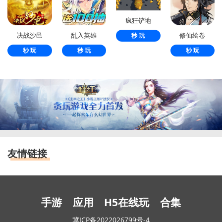
疯狂铲地
决战沙邑
乱入英雄
修仙绘卷
秒 玩
秒 玩
秒 玩
秒 玩
友情链接
手游
应用
H5在线玩
合集
冀ICP备2022026799号-4