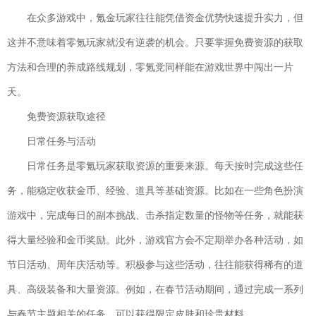
飞行射击| 924.9M
在众多游戏中，氪金玩家往往能凭借资金优势快速提升实力，但
城池攻坚战
下载
这并不意味着零氪玩家就没有逆袭的机会。只要掌握免费资源的获取
策略塔防| 976M
元气骑士
方法和合理的养成路线规划，零氪党同样能在游戏世界中闯出一片
下载
2022破解版全无限下载
天。
动作格斗| 252.0M
免费资源获取途径
奥特曼传奇英雄国际版
下载
日常任务与活动
动作格斗| 750.4M
日常任务是零氪玩家获取资源的重要来源。每天按时完成这些任
幸福小农场赚钱版
下载
务，能稳定收获金币、经验、道具等基础资源。比如在一些角色扮演
益智休闲| 22MB
游戏中，完成每日的副本挑战、击杀指定数量的怪物等任务，就能获
剑凌苍穹破解版无限元
下载
宝
得大量经验和金币奖励。此外，游戏官方会不定期举办各种活动，如
动作闯关| 112.2MB
节日活动、周年庆活动等。积极参与这些活动，往往能获得稀有的道
神游记
具、高级装备和大量资源。例如，在春节活动期间，通过完成一系列
下载
仙侠网游| 5.8M
与春节主题相关的任务，可以获得限定皮肤和珍贵材料。