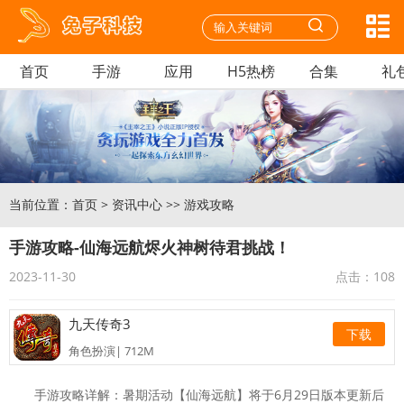
首页
手游
应用
H5热榜
合集
礼
当前位置：
首页
>
资讯中心
>>
游戏攻略
手游攻略-仙海远航烬火神树待君挑战！
2023-11-30
点击：
108
九天传奇3
下载
角色扮演| 712M
迷你枪战精英安卓
下载
手游攻略详解：暑期活动【仙海远航】将于6月29日版本更新后