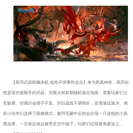
开拓神秘岛安卓版
下载
冒险解谜| 46.9MB
哈利波特魔法觉醒手游
下载
卡牌对战| 1.89GB
光度奔跑
下载
休闲益智| 40.47MB
仙
下载
风剑雨录官网
版
【凤羽武器暗藏杀机 临危不惧乘胜追击】身为凤凰神兽，凤羽自
角色扮演| 150MB
然是瑶光最顺手的武器。羽翼火焰前期随机落在地面，需要玩家们注
极限着陆中文版破解版
下载
角色扮演| 420.2MB
意躲避。但偶尔会措手不及。所以战线不易拖长，还需速战速决。倘
飘渺西游手机版
若小伙伴们选择了困难模式，被羽毛砸中后则会出现一只连线的小凤
下载
策略塔防| 330MB
凰追逐，一旦靠近就会被带至空中抛下，玩家们记得避免被追上。
放置军团3D官网版