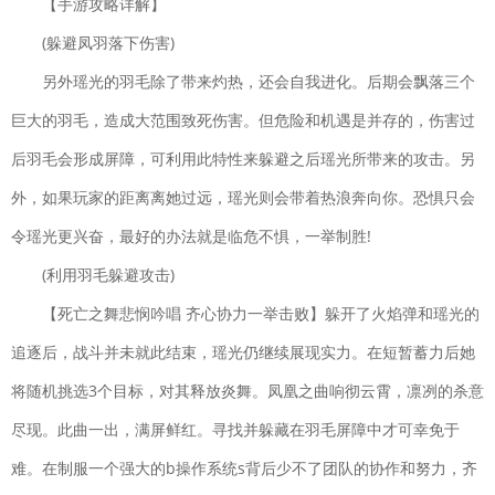
下载
【手游攻略详解】
策略塔防| 215.96MB
(躲避凤羽落下伤害)
赛尔特大陆
下载
另外瑶光的羽毛除了带来灼热，还会自我进化。后期会飘落三个
国产软件 飞行射击| 1935MB
巨大的羽毛，造成大范围致死伤害。但危险和机遇是并存的，伤害过
云
下载
上大陆
后羽毛会形成屏障，可利用此特性来躲避之后瑶光所带来的攻击。另
角色扮演|
外，如果玩家的距离离她过远，瑶光则会带着热浪奔向你。恐惧只会
165.2M
令瑶光更兴奋，最好的办法就是临危不惧，一举制胜!
修真江湖
下载
(利用羽毛躲避攻击)
仙侠手游| 144.4M
【死亡之舞悲悯吟唱 齐心协力一举击败】躲开了火焰弹和瑶光的
追逐后，战斗并未就此结束，瑶光仍继续展现实力。在短暂蓄力后她
将随机挑选3个目标，对其释放炎舞。凤凰之曲响彻云霄，凛冽的杀意
尽现。此曲一出，满屏鲜红。寻找并躲藏在羽毛屏障中才可幸免于
难。在制服一个强大的b操作系统s背后少不了团队的协作和努力，齐