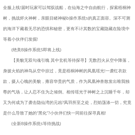
飞行射击| 924.9M
全服上线!届时玩家可以驾驭战船，在仙海之中自由航行，探索梧桐神
城池攻坚战
下载
树，挑战烬火神树，亲眼目睹神秘b操作系统s的真正面容。深不可测
策略塔防| 976M
元气骑士
的海洋下藏着无尽的恐惧和秘密，更有不计其数的宝藏隐藏在险境中
下载
2022破解版全无限下载
等着小伙伴们发掘!
动作格斗| 252.0M
(绝美B操作系统S即将上线)
奥特曼传奇英雄国际版
下载
【美貌无双勾魂引魄 其中玄机等待探寻】无数烈火从空中降落，
动作格斗| 750.4M
身披火焰的神鸟从空中掠过，竟是梧桐神树的凤凰瑶光!一袭红衣款
幸福小农场赚钱版
下载
款，摄人心魄的美貌，雍容华贵的气质，作为凤凰神兽散发出唯我独
益智休闲| 22MB
尊的气场，让人忍不住为之倾倒。相传瑶光于神树之上沉睡千年，却
剑凌苍穹破解版无限元
下载
宝
又为何成为了袭击隐仙湾的元凶?凤羽所至之处，烈焰荡涤一切，究竟
动作闯关| 112.2MB
是什么导致了她的“黑化”?小伙伴们快一同前往探寻真相!
神游记
(全新B操作系统s等待挑战)
下载
仙侠网游| 5.8M